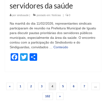
servidores da saúde
por
sindsaude
|
postado em:
Notícias
|
0
Na manhã do dia 11/02/2026, representantes sindicais
participaram de reunião na Prefeitura Municipal de Iguatu
para discutir pautas prioritárias dos servidores públicos
municipais, especialmente da área da saúde. O encontro
contou com a participação do Sindiodonto e do
Sindiguardas, convidados …
Conteúdo
Facebook
Twitter
Share
Paginação
«
1
2
3
4
5
6
7
…
de
102
»
posts