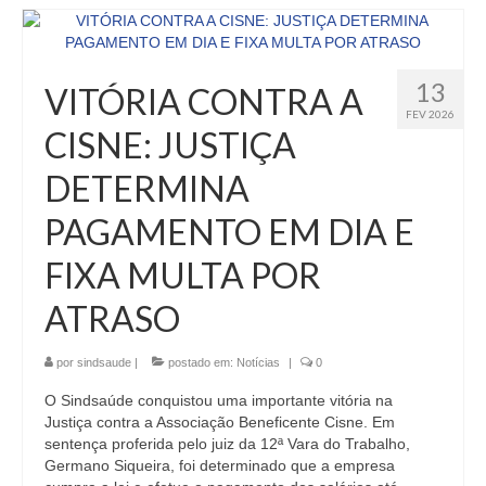
13
VITÓRIA CONTRA A
FEV 2026
CISNE: JUSTIÇA
DETERMINA
PAGAMENTO EM DIA E
FIXA MULTA POR
ATRASO
por
sindsaude
|
postado em:
Notícias
|
0
O Sindsaúde conquistou uma importante vitória na
Justiça contra a Associação Beneficente Cisne. Em
sentença proferida pelo juiz da 12ª Vara do Trabalho,
Germano Siqueira, foi determinado que a empresa