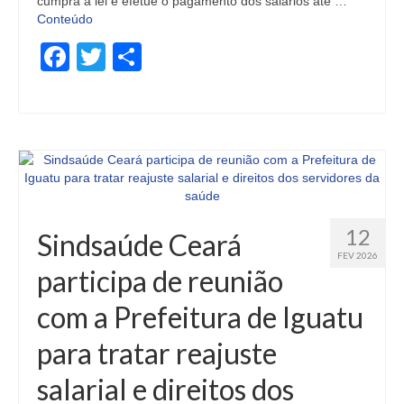
cumpra a lei e efetue o pagamento dos salários até …
Conteúdo
Facebook
Twitter
Share
12
Sindsaúde Ceará
FEV 2026
participa de reunião
com a Prefeitura de Iguatu
para tratar reajuste
salarial e direitos dos