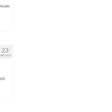
icular
23
ABR 2025
025