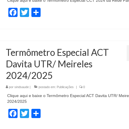
Clique aqui e baixe o Termômetro Especial CCT 2024 da Rede Part
Facebook
Twitter
Share
Termômetro Especial ACT
Davita UTR/ Meireles
2024/2025
por
sindsaude
|
postado em:
Publicações
|
0
Clique aqui e baixe o Termômetro Especial ACT Davita UTR/ Meire
2024/2025
Facebook
Twitter
Share