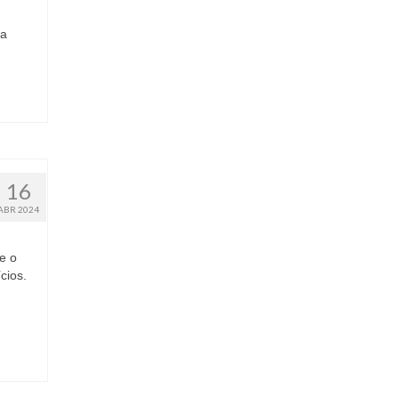
ia
16
ABR 2024
e o
cios.