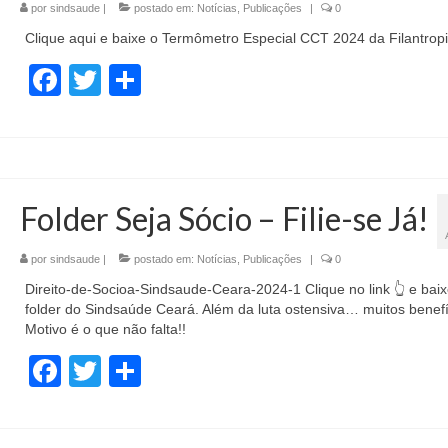
por
sindsaude
|
postado em:
Notícias
,
Publicações
|
0
Clique aqui e baixe o Termômetro Especial CCT 2024 da Filantrop
Facebook
Twitter
Share
Folder Seja Sócio – Filie-se Já!
por
sindsaude
|
postado em:
Notícias
,
Publicações
|
0
Direito-de-Socioa-Sindsaude-Ceara-2024-1 Clique no link 👆 e baix
folder do Sindsaúde Ceará. Além da luta ostensiva… muitos benefí
Motivo é o que não falta!!
Facebook
Twitter
Share