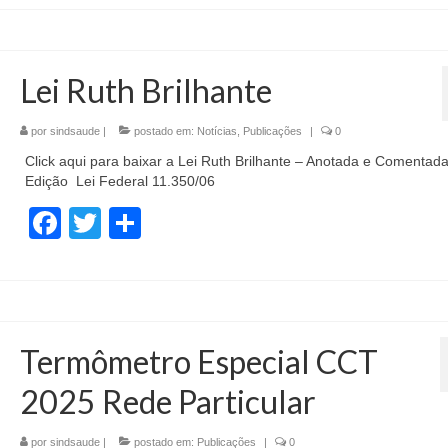
Lei Ruth Brilhante
por
sindsaude
|
postado em:
Notícias
,
Publicações
|
0
Click aqui para baixar a Lei Ruth Brilhante – Anotada e Comentada
Edição Lei Federal 11.350/06
Facebook
Twitter
Share
Termômetro Especial CCT
2025 Rede Particular
por
sindsaude
|
postado em:
Publicações
|
0