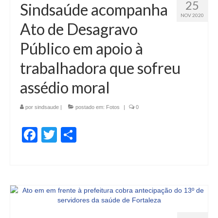
25
Sindsaúde acompanha
NOV 2020
Ato de Desagravo
Público em apoio à
trabalhadora que sofreu
assédio moral
por
sindsaude
|
postado em:
Fotos
|
0
Facebook
Twitter
Share