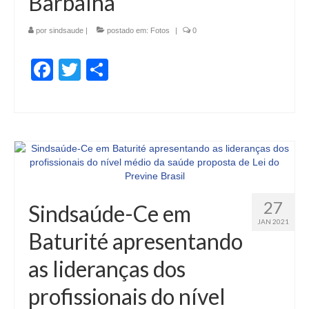
Barbalha
por
sindsaude
|
postado em:
Fotos
|
0
Facebook
Twitter
Share
27
Sindsaúde-Ce em
JAN 2021
Baturité apresentando
as lideranças dos
profissionais do nível