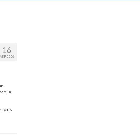
16
ABR 2026
ue
ogo, a
cípios