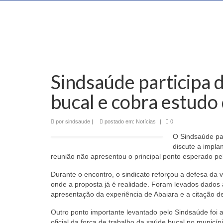
Sindsaúde participa 
bucal e cobra estudo
por
sindsaude
|
postado em:
Notícias
|
0
O Sindsaúde pa
discute a impla
reunião não apresentou o principal ponto esperado pela
Durante o encontro, o sindicato reforçou a defesa da 
onde a proposta já é realidade. Foram levados dados
apresentação da experiência de Abaiara e a citação d
Outro ponto importante levantado pelo Sindsaúde foi a 
oficial da força de trabalho da saúde bucal no municí