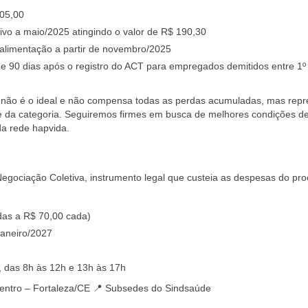
105,00
tivo a maio/2025 atingindo o valor de R$ 190,30
le-alimentação a partir de novembro/2025
 90 dias após o registro do ACT para empregados demitidos entre 1º
 não é o ideal e não compensa todas as perdas acumuladas, mas repr
de da categoria. Seguiremos firmes em busca de melhores condições d
da rede hapvida.
egociação Coletiva, instrumento legal que custeia as despesas do pr
adas a R$ 70,00 cada)
Janeiro/2027
 das 8h às 12h e 13h às 17h
entro – Fortaleza/CE 📍 Subsedes do Sindsaúde