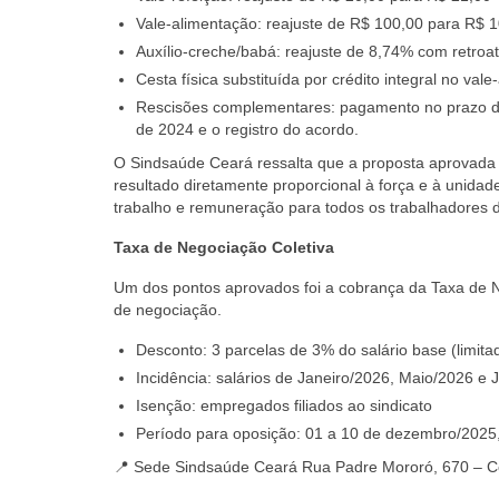
Vale-alimentação: reajuste de R$ 100,00 para R$ 
Auxílio-creche/babá: reajuste de 8,74% com retroa
Cesta física substituída por crédito integral no va
Rescisões complementares: pagamento no prazo de
de 2024 e o registro do acordo.
O Sindsaúde Ceará ressalta que a proposta aprovada
resultado diretamente proporcional à força e à unida
trabalho e remuneração para todos os trabalhadores 
Taxa de Negociação Coletiva
Um dos pontos aprovados foi a cobrança da Taxa de N
de negociação.
Desconto: 3 parcelas de 3% do salário base (limit
Incidência: salários de Janeiro/2026, Maio/2026 e 
Isenção: empregados filiados ao sindicato
Período para oposição: 01 a 10 de dezembro/2025,
📍 Sede Sindsaúde Ceará Rua Padre Mororó, 670 – C