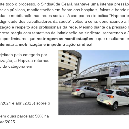
te todo o processo, o Sindsaúde Ceará manteve uma intensa pressão
cias públicas, manifestações em frente aos hospitais, faixas e bandei
das e mobilização nas redes sociais. A campanha simbólica “Hapmorte
 dignidade dos trabalhadores da saúde” voltou à cena, denunciando a f
ização e respeito aos profissionais da rede. Mesmo diante da pressão l
resa reagiu com tentativas de intimidação ao sindicato, recorrendo à 
impor liminares que
restringem as manifestações
e que resultaram 
ilenciar a mobilização e impedir a ação sindical
.
ejeitada pela categoria por
ização, a Hapvida retornou
o da categoria em
/2024 e abril/2025) sobre o
, em duas parcelas: 50% na
bro/2025