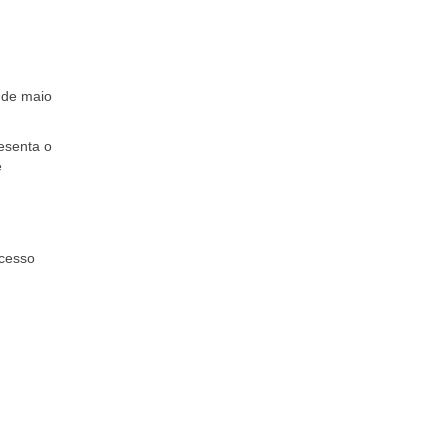
 de maio
esenta o
e
ocesso