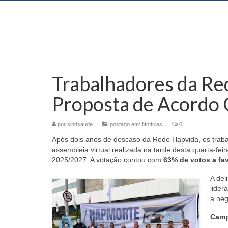
Trabalhadores da R
Proposta de Acordo 
por
sindsaude
|
postado em:
Notícias
|
0
Após dois anos de descaso da Rede Hapvida, os trab
assembleia virtual realizada na tarde desta quarta-fe
2025/2027. A votação contou com
63% de votos a fa
A del
lider
a neg
Camp