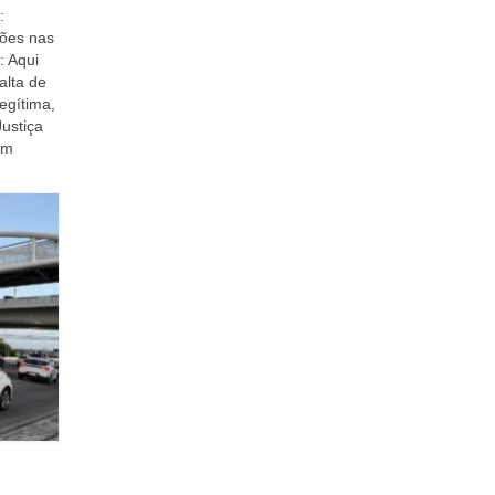
:
rões nas
: Aqui
alta de
egítima,
Justiça
em