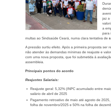
Duran
denún
aveni
jaz a
valor
a emp
para 
multas ao Sindsaúde Ceará, numa clara tentativa de
s
A pressão surtiu efeito. Após a primeira proposta ser r
não atender às demandas mínimas de reajuste e valor
com uma nova proposta, que foi submetida à avaliaçã
assembleia.
Principais pontos do acordo
Reajustes Salariais:
Reajuste geral: 5,32% (INPC acumulado entre maio
salário de abril de 2025
Pagamento retroativo de maio até agosto de 2025
folha de novembro/2025 e 50% na folha de dezem