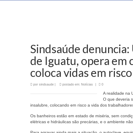
Sindsaúde denuncia: 
de Iguatu, opera em 
coloca vidas em risco
por
sindsaude
|
postado em:
Notícias
|
0
A realidade na 
O que deveria 
insalubre, colocando em risco a vida dos trabalhador
Os banheiros estão em estado de miséria, sem condiçõ
elétricas e hidráulicas são precárias, e o ambiente nã
Para agravar ainda mais a situação, o autoclave, equip