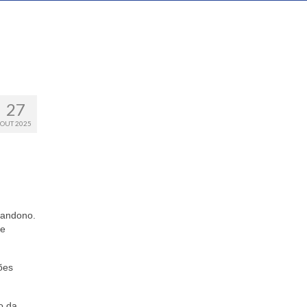
27
OUT 2025
bandono.
te
ões
o da