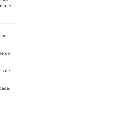
direto
 dos
de do
os de
dade.