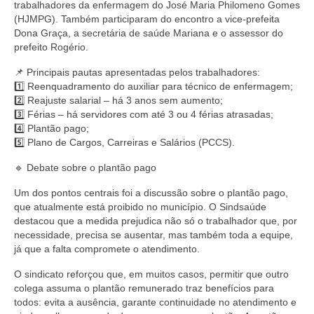
trabalhadores da enfermagem do José Maria Philomeno Gomes
(HJMPG). Também participaram do encontro a vice-prefeita
Dona Graça, a secretária de saúde Mariana e o assessor do
prefeito Rogério.
📌 Principais pautas apresentadas pelos trabalhadores:
1️⃣ Reenquadramento do auxiliar para técnico de enfermagem;
2️⃣ Reajuste salarial – há 3 anos sem aumento;
3️⃣ Férias – há servidores com até 3 ou 4 férias atrasadas;
4️⃣ Plantão pago;
5️⃣ Plano de Cargos, Carreiras e Salários (PCCS).
🔹 Debate sobre o plantão pago
Um dos pontos centrais foi a discussão sobre o plantão pago,
que atualmente está proibido no município. O Sindsaúde
destacou que a medida prejudica não só o trabalhador que, por
necessidade, precisa se ausentar, mas também toda a equipe,
já que a falta compromete o atendimento.
O sindicato reforçou que, em muitos casos, permitir que outro
colega assuma o plantão remunerado traz benefícios para
todos: evita a ausência, garante continuidade no atendimento e