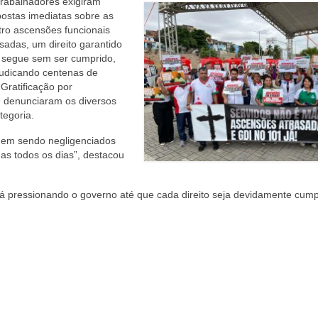
trabalhadores exigiram
postas imediatas sobre as
tro ascensões funcionais
sadas, um direito garantido
 segue sem ser cumprido,
judicando centenas de
Gratificação por
e denunciaram os diversos
tegoria.
nuem sendo negligenciados
as todos os dias”, destacou
irá pressionando o governo até que cada direito seja devidamente cump