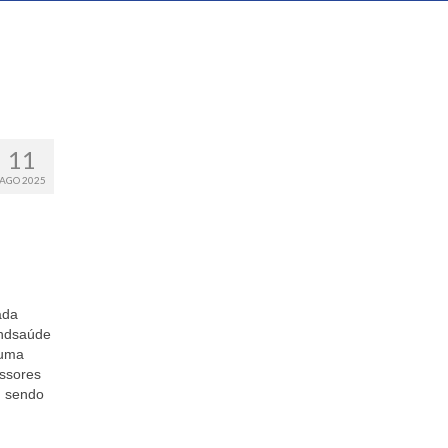
11
AGO 2025
ada
indsaúde
 uma
essores
m sendo