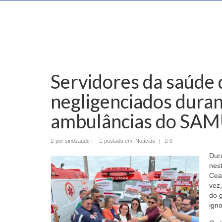
Servidores da saúde 
negligenciados duran
ambulâncias do SA
por
sindsaude
|
postado em:
Notícias
|
0
Dur
nes
Cea
vez
do 
ign