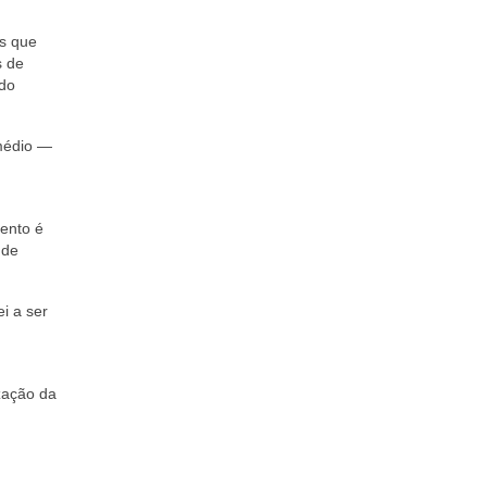
is que
s de
 do
 médio —
ento é
 de
i a ser
zação da