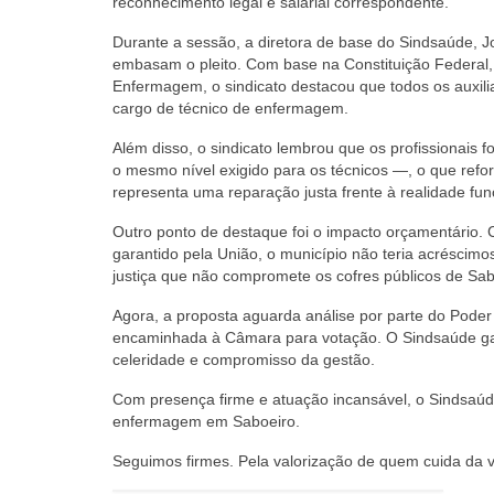
reconhecimento legal e salarial correspondente.
Durante a sessão, a diretora de base do Sindsaúde, Jo
embasam o pleito. Com base na Constituição Federal, 
Enfermagem, o sindicato destacou que todos os auxil
cargo de técnico de enfermagem.
Além disso, o sindicato lembrou que os profissionais 
o mesmo nível exigido para os técnicos —, o que refo
representa uma reparação justa frente à realidade fun
Outro ponto de destaque foi o impacto orçamentário.
garantido pela União, o município não teria acréscim
justiça que não compromete os cofres públicos de Sab
Agora, a proposta aguarda análise por parte do Poder
encaminhada à Câmara para votação. O Sindsaúde ga
celeridade e compromisso da gestão.
Com presença firme e atuação incansável, o Sindsaúde 
enfermagem em Saboeiro.
Seguimos firmes. Pela valorização de quem cuida da v