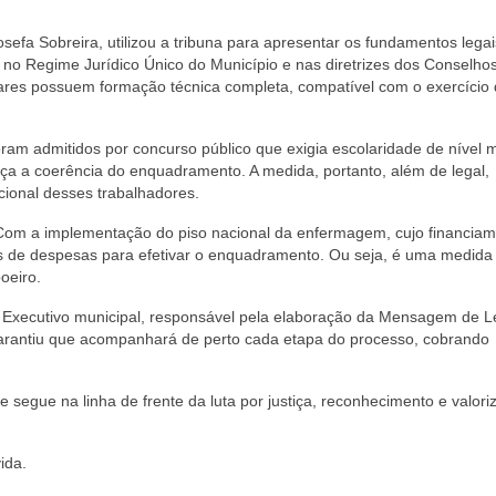
sefa Sobreira, utilizou a tribuna para apresentar os fundamentos lega
no Regime Jurídico Único do Município e nas diretrizes dos Conselho
iares possuem formação técnica completa, compatível com o exercício
foram admitidos por concurso público que exigia escolaridade de nível
rça a coerência do enquadramento. A medida, portanto, além de legal,
cional desses trabalhadores.
 Com a implementação do piso nacional da enfermagem, cujo financiam
os de despesas para efetivar o enquadramento. Ou seja, é uma medida
oeiro.
 Executivo municipal, responsável pela elaboração da Mensagem de Le
rantiu que acompanhará de perto cada etapa do processo, cobrando
segue na linha de frente da luta por justiça, reconhecimento e valori
ida.