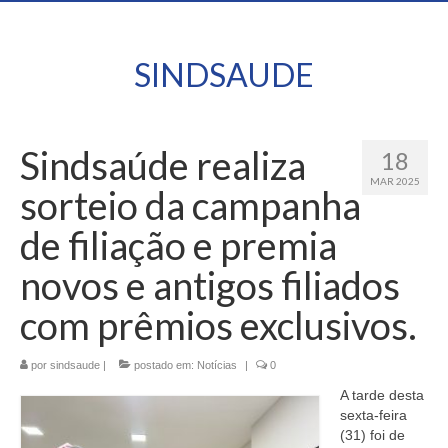
SINDSAUDE
Sindsaúde realiza
18
MAR 2025
sorteio da campanha
de filiação e premia
novos e antigos filiados
com prêmios exclusivos.
por
sindsaude
|
postado em:
Notícias
|
0
A tarde desta
sexta-feira
(31) foi de