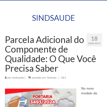
SINDSAUDE
Parcela Adicional do
18
MAR 2025
Componente de
Qualidade: O Que Você
Precisa Saber
por
sindsaude
|
postado em:
Notícias
|
0
No novo
modelo de