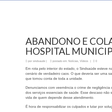
ABANDONO E COLA
HOSPITAL MUNICIP
por
sindsaude
|
postado em:
Notícias
,
Vídeos
|
0
Em rota pelo interior do estado, o Sindsaúde esteve
cenário de verdadeiro caos. O que deveria ser uma s
que tomou conta de toda a unidade.
Denunciamos com veemência o crime de negligência dei
dos serviços essenciais de saúde. Esse descaso não 
vida de quem depende desse atendimento.
É hora de responsabilizar os culpados e lutar por solu