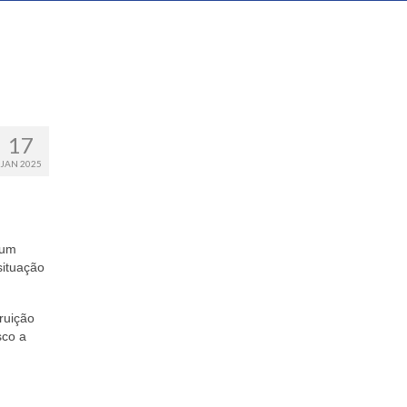
17
JAN 2025
 um
situação
ruição
sco a