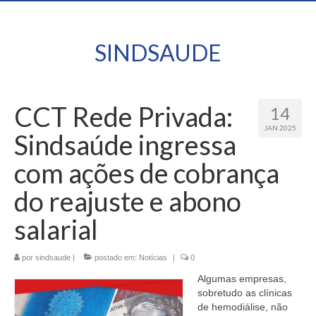
SINDSAUDE
CCT Rede Privada:
14
JAN 2025
Sindsaúde ingressa
com ações de cobrança
do reajuste e abono
salarial
por
sindsaude
|
postado em:
Notícias
|
0
Algumas empresas,
sobretudo as clínicas
de hemodiálise, não