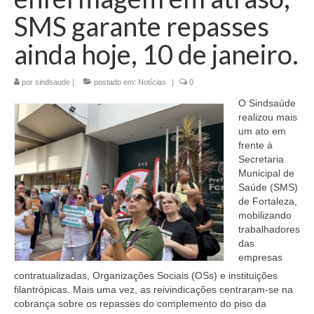
SMS garante repasses
ainda hoje, 10 de janeiro.
por
sindsaude
|
postado em:
Notícias
|
0
O Sindsaúde
realizou mais
um ato em
frente à
Secretaria
Municipal de
Saúde (SMS)
de Fortaleza,
mobilizando
trabalhadores
das
empresas
contratualizadas, Organizações Sociais (OSs) e instituições
filantrópicas. Mais uma vez, as reivindicações centraram-se na
cobrança sobre os repasses do complemento do piso da