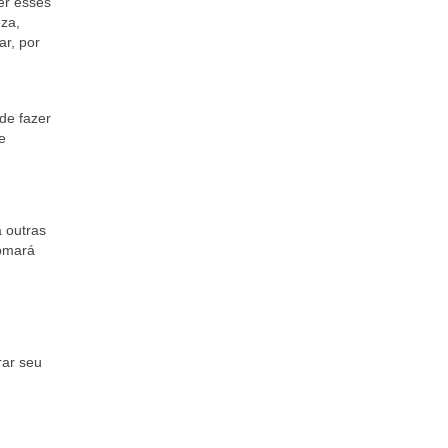
er esses
za,
r, por
de fazer
e
 outras
tomará
rar seu