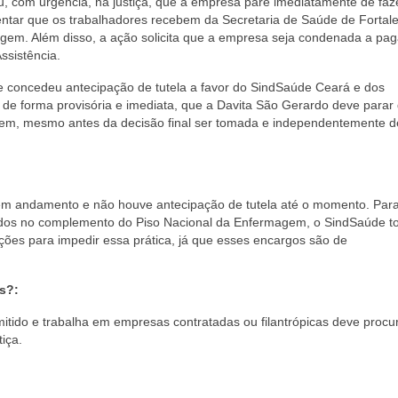
, com urgência, na justiça, que a empresa pare imediatamente de faz
ntar que os trabalhadores recebem da Secretaria de Saúde de Fortale
em. Além disso, a ação solicita que a empresa seja condenada a paga
ssistência.
sa e concedeu antecipação de tutela a favor do SindSaúde Ceará e dos
, de forma provisória e imediata, que a Davita São Gerardo deve parar 
gem, mesmo antes da decisão final ser tomada e independentemente d
em andamento e não houve antecipação de tutela até o momento. Para
idos no complemento do Piso Nacional da Enfermagem, o SindSaúde 
ões para impedir essa prática, já que esses encargos são de
s?:
itido e trabalha em empresas contratadas ou filantrópicas deve procu
tiça.