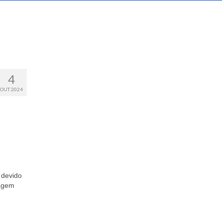
4
OUT 2024
 devido
magem