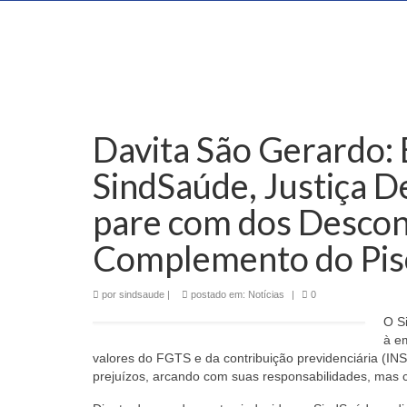
Davita São Gerardo:
SindSaúde, Justiça 
pare com dos Descon
Complemento do Pis
por
sindsaude
|
postado em:
Notícias
|
0
O S
à e
valores do FGTS e da contribuição previdenciária (IN
prejuízos, arcando com suas responsabilidades, mas 