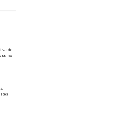
tiva de
os como
 a
ustes