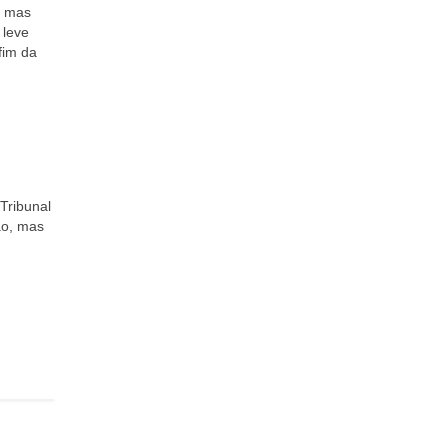
, mas
 leve
fim da
Tribunal
ão, mas
E