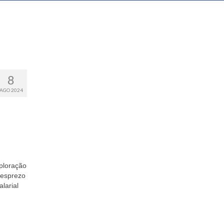
8
AGO 2024
ploração
desprezo
larial