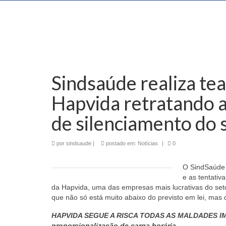
Sindsaúde realiza te
Hapvida retratando a
de silenciamento do 
por
sindsaude
|
postado em:
Notícias
|
0
O SindSaúde 
e as tentativ
da Hapvida, uma das empresas mais lucrativas do seto
que não só está muito abaixo do previsto em lei, mas
HAPVIDA SEGUE A RISCA TODAS AS MALDADES IMPO
proporcionalização de carga horária