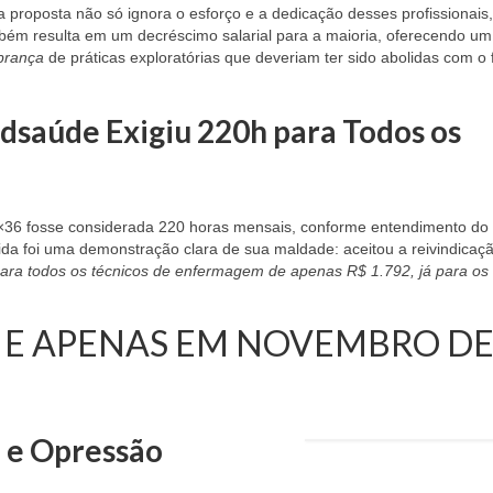
a proposta não só ignora o esforço e a dedicação desses profissionais
bém resulta em um decréscimo salarial para a maioria, oferecendo um
brança
de práticas exploratórias que deveriam ter sido abolidas com o 
ndsaúde Exigiu 220h para Todos os
2×36 fosse considerada 220 horas mensais, conforme entendimento do 
ida foi uma demonstração clara de sua maldade: aceitou a reivindicaç
ara todos os técnicos de enfermagem de apenas R$ 1.792, já para os
 E APENAS EM NOVEMBRO D
o e Opressão