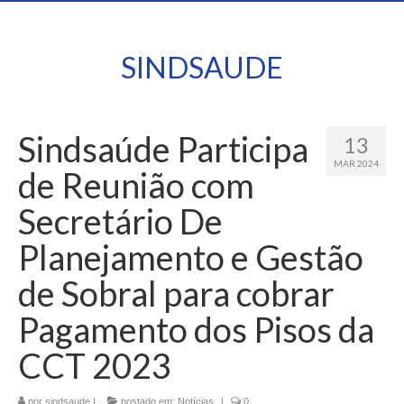
SINDSAUDE
Sindsaúde Participa
13
MAR 2024
de Reunião com
Secretário De
Planejamento e Gestão
de Sobral para cobrar
Pagamento dos Pisos da
CCT 2023
por
sindsaude
|
postado em:
Notícias
|
0