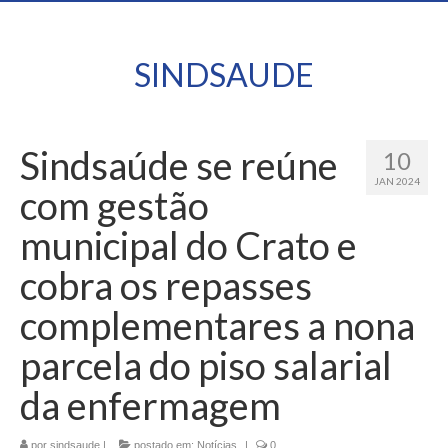
SINDSAUDE
Sindsaúde se reúne
10
JAN 2024
com gestão
municipal do Crato e
cobra os repasses
complementares a nona
parcela do piso salarial
da enfermagem
por
sindsaude
|
postado em:
Notícias
|
0