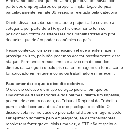
É relevante destacar que, no Ceará, já houve tentativas por
parte dos empregadores de propor a implantação do piso
parceladamente, em até 36 vezes, já rejeitada pela categoria.
Diante disso, percebe-se um ataque prejudicial e covarde à
categoria por parte do STF, que historicamente tem se
posicionado contra os interesses dos trabalhadores em prol
daqueles que detêm poder econômico no país.
Nesse contexto, torna-se imprescindível que a enfermagem
prossiga na luta, pois não podemos aceitar passivamente esse
ataque. Permaneceremos firmes e ativos em defesa dos
direitos da categoria e pelo piso da enfermagem da forma como
foi aprovado em lei que é como os trabalhadores merecem.
Para entender o que é dissidio coletivo:
O dissídio coletivo é um tipo de ação judicial, em que os
sindicatos de trabalhadores e dos patrões, diante um impasse,
pedem, de comum acordo, ao Tribunal Regional do Trabalho
para estabelecer uma decisão que pacifique o conflito. O
dissídio coletivo, no caso do piso salarial da enfermagem, pode
ser ajuizado somente pelo empregador, se os trabalhadores
resolverem fazer greve. Mais uma vez, o STF não respeita o