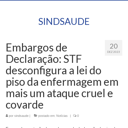
SINDSAUDE
Embargos de
20
DEZ 2023
Declaração: STF
desconfigura a lei do
piso da enfermagem em
mais um ataque cruel e
covarde
por
sindsaude
|
postado em:
Notícias
|
0