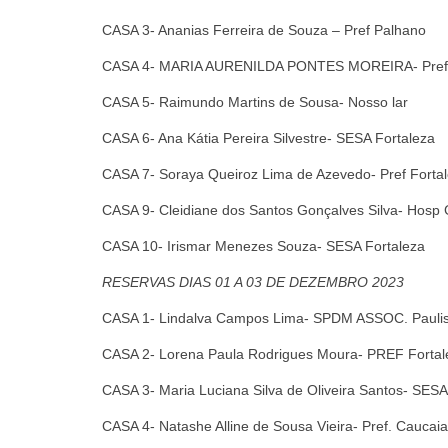
CASA 3- Ananias Ferreira de Souza – Pref Palhano
CASA 4- MARIA AURENILDA PONTES MOREIRA- Pref 
CASA 5- Raimundo Martins de Sousa- Nosso lar
CASA 6- Ana Kátia Pereira Silvestre- SESA Fortaleza
CASA 7- Soraya Queiroz Lima de Azevedo- Pref Forta
CASA 9- Cleidiane dos Santos Gonçalves Silva- Hosp
CASA 10- Irismar Menezes Souza- SESA Fortaleza
RESERVAS
DIAS 01 A 03 DE DEZEMBRO 2023
CASA 1- Lindalva Campos Lima- SPDM ASSOC. Paulis
CASA 2- Lorena Paula Rodrigues Moura- PREF Fortal
CASA 3- Maria Luciana Silva de Oliveira Santos- SESA
CASA 4- Natashe Alline de Sousa Vieira- Pref. Caucaia