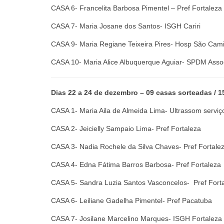
CASA 6- Francelita Barbosa Pimentel – Pref Fortaleza
CASA 7- Maria Josane dos Santos- ISGH Cariri
CASA 9- Maria Regiane Teixeira Pires- Hosp São Cami
CASA 10- Maria Alice Albuquerque Aguiar- SPDM Assoc
Dias 22 a 24 de dezembro – 09 casas sorteadas / 15
CASA 1- Maria Aila de Almeida Lima- Ultrassom serviç
CASA 2- Jeicielly Sampaio Lima- Pref Fortaleza
CASA 3- Nadia Rochele da Silva Chaves- Pref Fortale
CASA 4- Edna Fátima Barros Barbosa- Pref Fortaleza
CASA 5- Sandra Luzia Santos Vasconcelos- Pref Fort
CASA 6- Leiliane Gadelha Pimentel- Pref Pacatuba
CASA 7- Josilane Marcelino Marques- ISGH Fortaleza