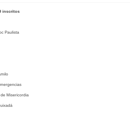
 inscritos
oc Paulista
amilo
Emergencias
de Misericordia
Quixadá