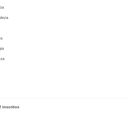
uba
aleza
za
gia
eza
 inscritos