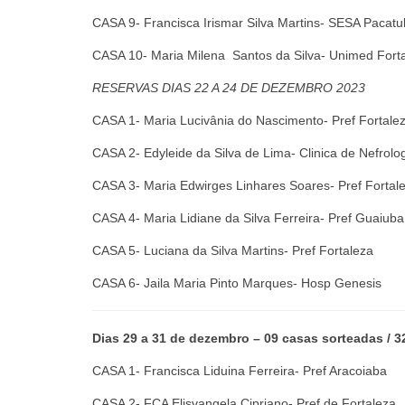
CASA 9- Francisca Irismar Silva Martins- SESA Pacat
CASA 10- Maria Milena Santos da Silva- Unimed Fort
RESERVAS
DIAS 22 A 24 DE DEZEMBRO 2023
CASA 1- Maria Lucivânia do Nascimento- Pref Fortale
CASA 2- Edyleide da Silva de Lima- Clinica de Nefrolo
CASA 3- Maria Edwirges Linhares Soares- Pref Fortal
CASA 4- Maria Lidiane da Silva Ferreira- Pref Guaiuba
CASA 5- Luciana da Silva Martins- Pref Fortaleza
CASA 6- Jaila Maria Pinto Marques- Hosp Genesis
Dias 29 a 31 de dezembro – 09 casas sorteadas / 32
CASA 1- Francisca Liduina Ferreira- Pref Aracoiaba
CASA 2- FCA Elisvangela Cipriano- Pref de Fortaleza