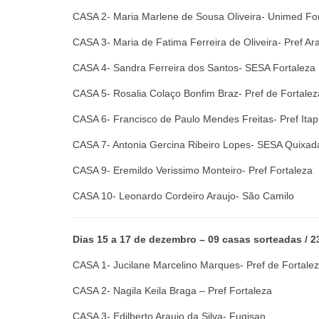
CASA 2- Maria Marlene de Sousa Oliveira- Unimed Fo
CASA 3- Maria de Fatima Ferreira de Oliveira- Pref Ar
CASA 4- Sandra Ferreira dos Santos- SESA Fortaleza
CASA 5- Rosalia Colaço Bonfim Braz- Pref de Fortalez
CASA 6- Francisco de Paulo Mendes Freitas- Pref Itap
CASA 7- Antonia Gercina Ribeiro Lopes- SESA Quixad
CASA 9- Eremildo Verissimo Monteiro- Pref Fortaleza
CASA 10- Leonardo Cordeiro Araujo- São Camilo
Dias 15 a 17 de dezembro – 09 casas sorteadas / 23
CASA 1- Jucilane Marcelino Marques- Pref de Fortale
CASA 2- Nagila Keila Braga – Pref Fortaleza
CASA 3- Edilberto Araujo da Silva- Fugisan