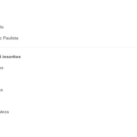
lo
 Paulista
 inscritos
os
za
aleza