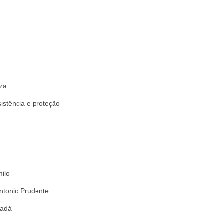
eza
istência e proteção
ilo
ntonio Prudente
xadá