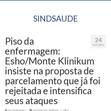
SINDSAUDE
Piso da
24
OUT 2023
enfermagem:
Esho/Monte Klinikum
insiste na proposta de
parcelamento que já foi
rejeitada e intensifica
seus ataques
por
sindsaude
|
postado em:
Notícias
|
0