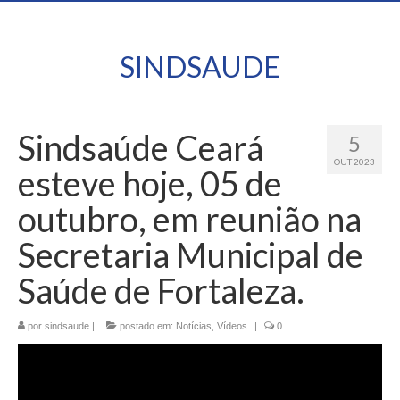
SINDSAUDE
Sindsaúde Ceará
5
OUT 2023
esteve hoje, 05 de
outubro, em reunião na
Secretaria Municipal de
Saúde de Fortaleza.
por
sindsaude
|
postado em:
Notícias
,
Vídeos
|
0