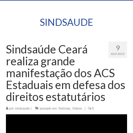
SINDSAUDE
Sindsaúde Ceará
9
AGO 2023
realiza grande
manifestação dos ACS
Estaduais em defesa dos
direitos estatutários
por
sindsaude
|
postado em:
Notícias
,
Vídeos
|
0