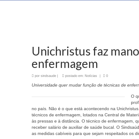
Unichristus faz mano
enfermagem
por
sindsaude
|
postado em:
Notícias
|
0
Universidade quer mudar função de técnicas de enferm
O q
prof
no país. Não é o que está acontecendo na Unichristu
técnicos de enfermagem, lotados na Central de Materia
às pressas e à distância. O técnico de enfermagem, qu
receber salário de auxiliar de saúde bucal. O Sindsaúd
as medidas cabíveis para que sejam respeitados os di