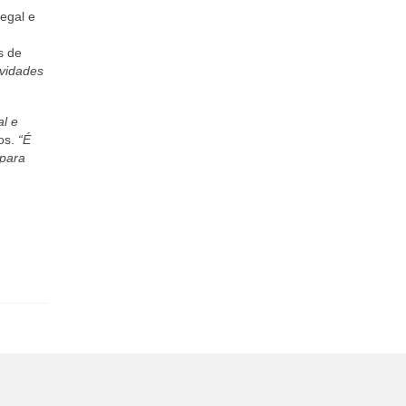
legal e
s de
ividades
al e
os.
“É
 para