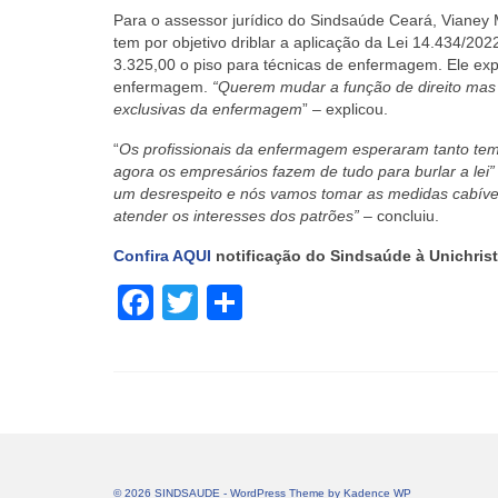
Para o assessor jurídico do Sindsaúde Ceará, Vianey M
tem por objetivo driblar a aplicação da Lei 14.434/202
3.325,00 o piso para técnicas de enfermagem. Ele expl
enfermagem.
“Querem mudar a função de direito mas 
exclusivas da enfermagem
” – explicou.
“
Os profissionais da enfermagem esperaram tanto temp
agora os empresários fazem de tudo para burlar a lei”
um desrespeito e nós vamos tomar as medidas cabíve
atender os interesses dos patrões”
– concluiu.
Confira AQUI
notificação do Sindsaúde à Unichris
Facebook
Twitter
Share
© 2026 SINDSAUDE - WordPress Theme by
Kadence WP