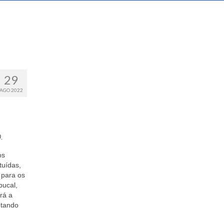
29
AGO 2022
.
os
tuídas,
 para os
bucal,
rá a
otando