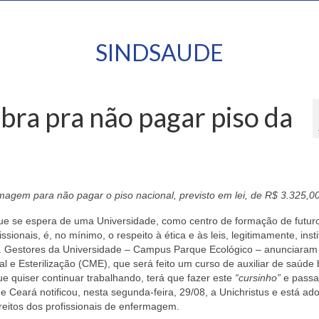
SINDSAUDE
bra pra não pagar piso da
agem para não pagar o piso nacional, previsto em lei, de R$ 3.325,00
ue se espera de uma Universidade, como centro de formação de futur
issionais, é, no mínimo, o respeito à ética e às leis, legitimamente, insti
s. Gestores da Universidade – Campus Parque Ecológico – anunciaram
l e Esterilização (CME), que será feito um curso de auxiliar de saúde 
e quiser continuar trabalhando, terá que fazer este
“cursinho”
e passa
e Ceará notificou, nesta segunda-feira, 29/08, a Unichristus e está ad
reitos dos profissionais de enfermagem.