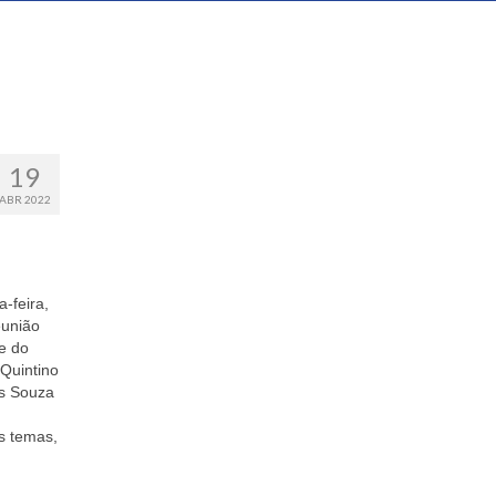
19
ABR 2022
-feira,
eunião
e do
Quintino
os Souza
s temas,