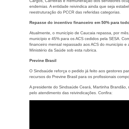
Cargos, Carreiras e Remuneração dos servidores ocu
endemias. A entidade reivindica ainda que seja estab
reestruturação do PCCR das referidas categorias.
Repasse do incentivo financeiro em 50% para tod
Atualmente, o município de Caucaia repassa, por mês, 
município e 45% para os ACS cedidos pela SESA. Como
financeiro mensal repassado aos ACS do município e 
Ministério da Saúde sob esta rubrica.
Previne Brasil
O Sindsaúde reforça o pedido já feito aos gestores par
recursos do Previne Brasil para os profissionais com
A presidente do Sindsaúde Ceará, Martinha Brandão, 
pelo atendimento das reivindicações. Confira: