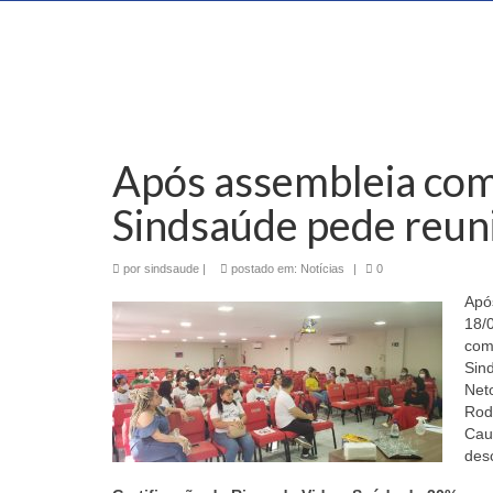
Após assembleia com
Sindsaúde pede reun
por
sindsaude
|
postado em:
Notícias
|
0
Apó
18/0
com
Sin
Net
Rodr
Cau
desc