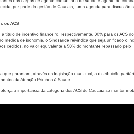
pantes dos cargos de agente comunitário de saúde e agente de comba
elecida, por parte da gestão de Caucaia, uma agenda para discussão 
os os ACS
a título de incentivo financeiro, respectivamente, 30% para os ACS do
 medida de isonomia, o Sindsaude reivindica que seja unificado o inc
aos cedidos, no valor equivalente a 50% do montante repassado pelo
a que garantam, através da legislação municipal, a distribuição paritár
ponentes da Atenção Primária à Saúde.
reforça a importância da categoria dos ACS de Caucaia se manter mob