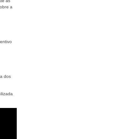
te às
sobre a
entivo
ia dos
ilizada