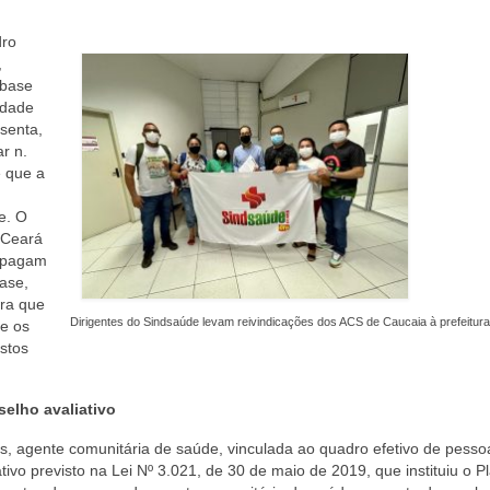
dro
,
 base
idade
senta,
r n.
e que a
e. O
 Ceará
á pagam
base,
ra que
Dirigentes do Sindsaúde levam reivindicações dos ACS de Caucaia à prefeitura
e os
stos
elho avaliativo
s, agente comunitária de saúde, vinculada ao quadro efetivo de pesso
ivo previsto na Lei Nº 3.021, de 30 de maio de 2019, que instituiu o P