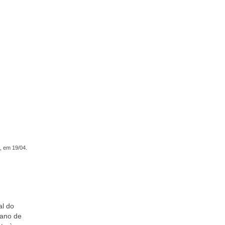
, em 19/04.
al do
lano de