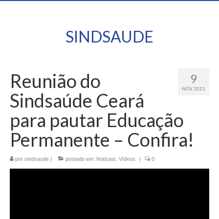
SINDSAUDE
Reunião do
9
NOV 2021
Sindsaúde Ceará
para pautar Educação
Permanente – Confira!
por
sindsaude
|
postado em:
Notícias
,
Vídeos
|
0