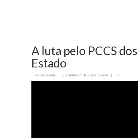
A luta pelo PCCS dos
Estado
por
sindsaude
|
postado em:
Notícias
,
Vídeos
|
0