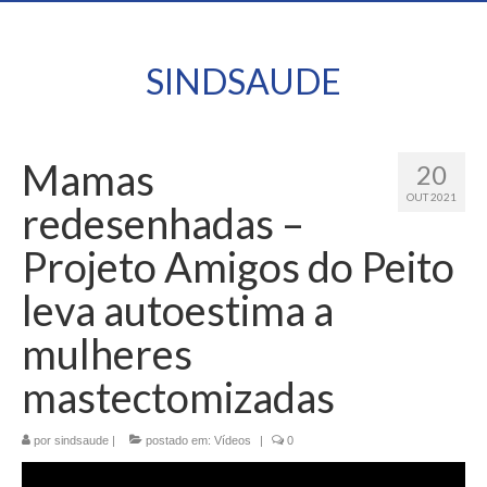
SINDSAUDE
Mamas
20
OUT 2021
redesenhadas –
Projeto Amigos do Peito
leva autoestima a
mulheres
mastectomizadas
por
sindsaude
|
postado em:
Vídeos
|
0