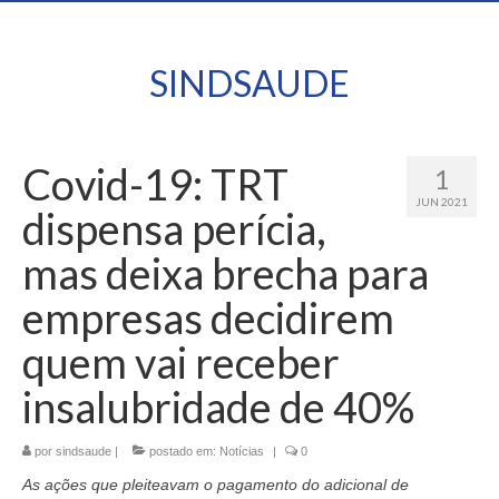
SINDSAUDE
Covid-19: TRT
1
JUN 2021
dispensa perícia,
mas deixa brecha para
empresas decidirem
quem vai receber
insalubridade de 40%
por
sindsaude
|
postado em:
Notícias
|
0
As ações que pleiteavam o pagamento do adicional de