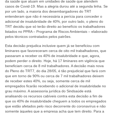
da saúde que atuam em unidades de saúde que atendem
casos de Covid-19. Mas a alegria durou até a segunda linha. Se
por um lado, a maioria dos desembargadores do TRT
entenderam que não é necessária a perícia para conceder o
adicional de insalubridade de 40%, por outro lado, o pleno do
TRT decidiu que só terão direito ao benefício os trabalhadores
listados no PPRA – Programa de Riscos Ambientais – elaborado
pelos técnicos contratados pelos patrões.
Esta decisão prejudica inclusive quem já se beneficiou com
liminares que favoreceram cerca de oito mil trabalhadores, que
passaram a receber os 40% de insalubridade e que, agora,
podem perder o direito. Hoje, há 17 liminares em vigência que
beneficiam cerca de 8 mil trabalhadores. A decisão mais nova
do Pleno do TRT7, do dia 28/05, é tão prejudicial que fará com
que em torno de 90% ou cerca de 7 mil trabalhadores deixem
de receber estes 40%, ou seja, somente cerca de mil
empregados ficarão recebendo o adicional de insalubridade no
grau máximo. A assessoria jurídica do Sindsaúde está
analisando os recursos cabíveis contra esta decisão a fim de
que os 40% de insalubridade cheguem a todos os empregados
que estão afetados pelo risco decorrente do coronavírus e não
somente àqueles que a empresa acha que tem direito. Para a