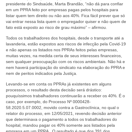
presidente do Sindsaúde, Marta Brandão, “não dá para confiar
em um PPRA feito por empresas pagas pelos hospitais para
listar quem tem direito ou não aos 40%. Fica fácil prever que só
vai entrar nessa lista quem o empregador quiser e não quem de
fato está exposto ao risco de grau máximo” – afirmou.
Todos os trabalhadores dos hospitais, desde o transporte até a
lavanderia, estão expostos aos riscos de infecção pela Covid-19
e não apenas os listados nos PPRAs feitos pelas empresas,
muitas vezes, na medida certa de seus interesses financeiros,
sem qualquer preocupação com os riscos ambientais. Não há e
nem haverá participação do sindicato na elaboração do PPRA e
nem de peritos indicados pela Justiça.
Levando-se em conta os PPRAs já existentes em alguns
processos, o resultado desta decisão será drástico:
pouquíssimos trabalhadores continuarão a receber os 40%. É o
caso, por exemplo, do Processo Nº 0000428-
58.2020.5.07.0002, movido contra a Gastroclínica, no qual o
relator do processo, em 12/05/2021, revendo decisão anterior
que determinava o pagamento a todos os trabalhadores do
hospital, mandou pagar os 40% somente aos listados pela
empresa em um PPRA. O resultado é que dos 391 dos