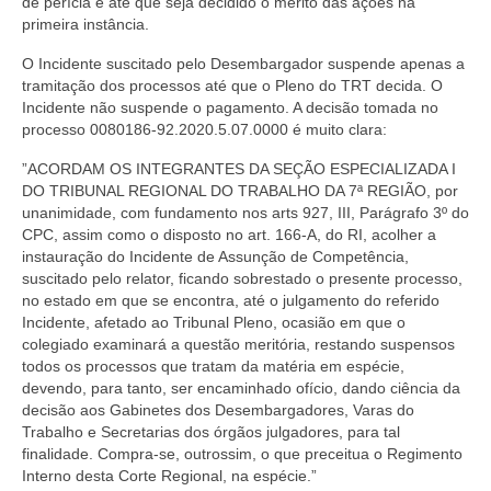
de perícia e até que seja decidido o mérito das ações na
primeira instância.
O Incidente suscitado pelo Desembargador suspende apenas a
tramitação dos processos até que o Pleno do TRT decida. O
Incidente não suspende o pagamento. A decisão tomada no
processo 0080186-92.2020.5.07.0000 é muito clara:
”ACORDAM OS INTEGRANTES DA SEÇÃO ESPECIALIZADA I
DO TRIBUNAL REGIONAL DO TRABALHO DA 7ª REGIÃO, por
unanimidade, com fundamento nos arts 927, III, Parágrafo 3º do
CPC, assim como o disposto no art. 166-A, do RI, acolher a
instauração do Incidente de Assunção de Competência,
suscitado pelo relator, ficando sobrestado o presente processo,
no estado em que se encontra, até o julgamento do referido
Incidente, afetado ao Tribunal Pleno, ocasião em que o
colegiado examinará a questão meritória, restando suspensos
todos os processos que tratam da matéria em espécie,
devendo, para tanto, ser encaminhado ofício, dando ciência da
decisão aos Gabinetes dos Desembargadores, Varas do
Trabalho e Secretarias dos órgãos julgadores, para tal
finalidade. Compra-se, outrossim, o que preceitua o Regimento
Interno desta Corte Regional, na espécie.”