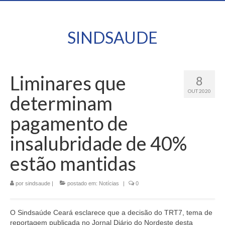
SINDSAUDE
Liminares que
8
OUT 2020
determinam
pagamento de
insalubridade de 40%
estão mantidas
por
sindsaude
|
postado em:
Notícias
|
0
O Sindsaúde Ceará esclarece que a decisão do TRT7, tema de
reportagem publicada no Jornal Diário do Nordeste desta