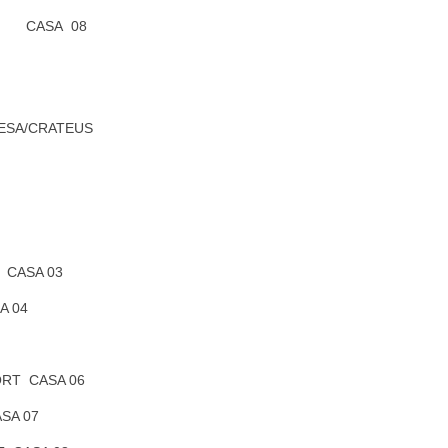
RT CASA 08
ESA/CRATEUS
 CASA 03
A 04
ORT CASA 06
SA 07