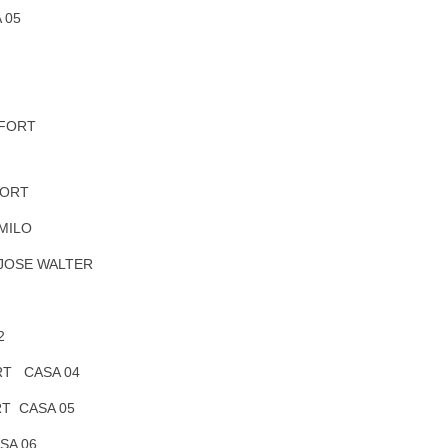
 05
 FORT
FORT
MILO
 JOSE WALTER
2
RT CASA 04
RT CASA 05
SA 06