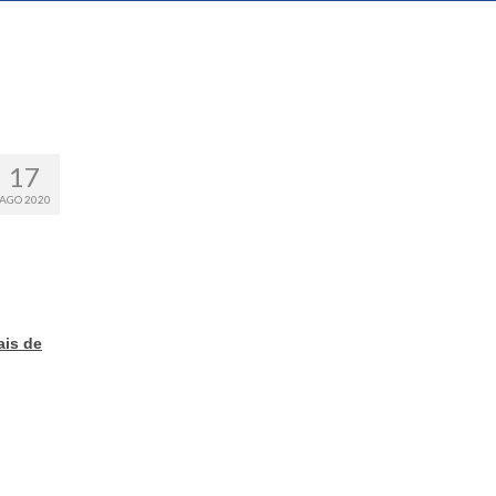
17
AGO 2020
ais de