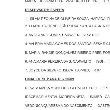
MARIA LUCIVANIA DO N. VASCONCELO PRE. FOR
RESERVAS EM ESPERA
SILVIA REGINA DE OLIVEIRA SOUZA HAPVIDA R
2. ELIANE DA CONCEIÇÃO SILVA SANTA CASA R 0
3. ANA CLARA GOMES CARVALHO SESA R 03
4. VALERIA MARIA GOMES DOS SANTOS SESA R 0
5. MARIA IRANDIR GONÇALVES RIBEIRO PREF. FOR
6. ANA MARIA PEREIRA DA S. CARVALHO ISGH 
7. JOYCE DA SILVA FONSECA HAPVIDA R 07
FINAL DE SEMANA 18 a 20/09
RENATA MARIA MONTEIRO GERALDO PREF. FORT
IRACEMA PIMENTAL MOREIRA NETA UNIMED CA
VERONICA QUARESMA DO NASCIMENTO GASTRO