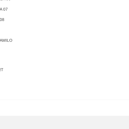
A 07
08
AMILO
RT