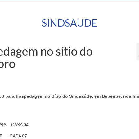
SINDSAUDE
edagem no sítio do
bro
4/08 para hospedagem no Sítio do Sindsaúde, em Beberibe, nos fin
AIA CASA 04
ORT CASA 07