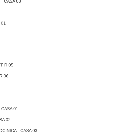
T CASA 08
 01
2
4
T R 05
R 06
 CASA 01
SA 02
CINICA CASA 03