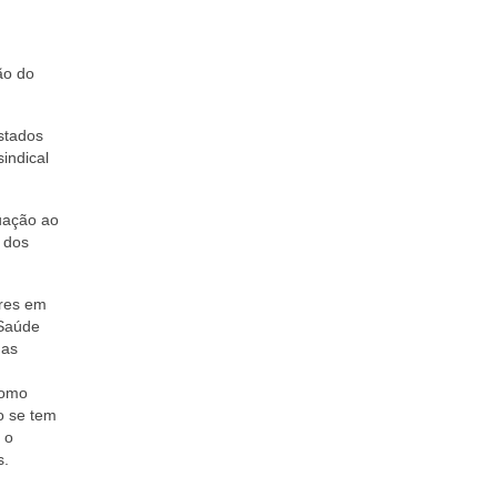
ão do
estados
indical
uação ao
o dos
ores em
 Saúde
das
como
o se tem
 o
s.