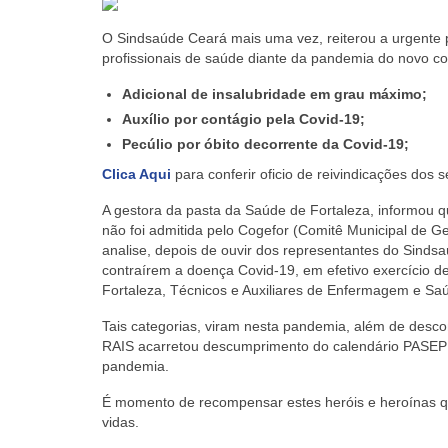
O Sindsaúde Ceará mais uma vez, reiterou a urgente p
profissionais de saúde diante da pandemia do novo co
Adicional de insalubridade em grau máximo;
Auxílio por contágio pela Covid-19;
Pecúlio por óbito decorrente da Covid-19;
Clica Aqui
para conferir oficio de reivindicações dos 
A gestora da pasta da Saúde de Fortaleza, informou q
não foi admitida pelo Cogefor (Comitê Municipal de G
analise, depois de ouvir dos representantes do Sinds
contraírem a doença Covid-19, em efetivo exercício d
Fortaleza, Técnicos e Auxiliares de Enfermagem e Sa
Tais categorias, viram nesta pandemia, além de desco
RAIS acarretou descumprimento do calendário PASEP 20
pandemia.
É momento de recompensar estes heróis e heroínas q
vidas.