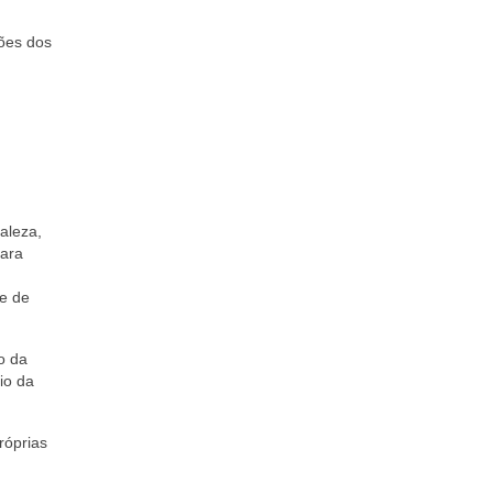
ções dos
aleza,
ara
de de
o da
io da
róprias