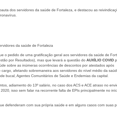
auta dos servidores da saúde de Fortaleza, e destacou as reivindica
ronavírus.
servidores da saúde de Fortaleza
ue o pedido de uma gratificação geral aos servidores da saúde de Fort
estão por Resultados), mas que levará a questão do
AUXÍLIO COVID
p
aúde sobre as inúmeras ocorrências de descontos por atestados após
e cargo, afetando sobremaneira aos servidores do nível médio da saú
úde bucal, Agentes Comunitários de Saúde e Endemias da capital.
ntos, adiamento do 13º salário, no caso dos ACS e ACE atraso no envi
20, isso sem falar na recorrente falta de EPIs principalmente no iníc
ue defenderam com sua própria saúde e em alguns casos com suas p