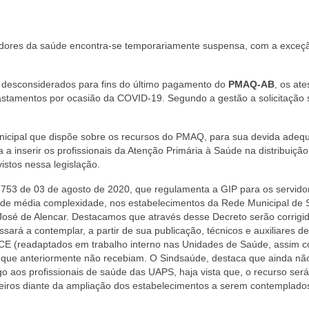
idores da saúde encontra-se temporariamente suspensa, com a exceç
m desconsiderados para fins do último pagamento do
PMAQ-AB
, os at
fastamentos por ocasião da COVID-19. Segundo a gestão a solicitação s
unicipal que dispõe sobre os recursos do PMAQ, para sua devida adeq
a a inserir os profissionais da Atenção Primária à Saúde na distribuiçã
istos nessa legislação.
4.753 de 03 de agosto de 2020, que regulamenta a GIP para os servid
s de média complexidade, nos estabelecimentos da Rede Municipal de
 José de Alencar. Destacamos que através desse Decreto serão corrigi
ará a contemplar, a partir de sua publicação, técnicos e auxiliares de
CE (readaptados em trabalho interno nas Unidades de Saúde, assim 
) que anteriormente não recebiam. O Sindsaúde, destaca que ainda nã
ago aos profissionais de saúde das UAPS, haja vista que, o recurso será
eiros diante da ampliação dos estabelecimentos a serem contemplado