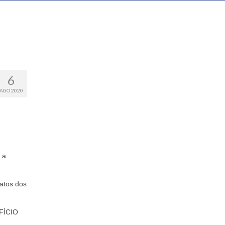
6
AGO 2020
 a
catos dos
OFÍCIO