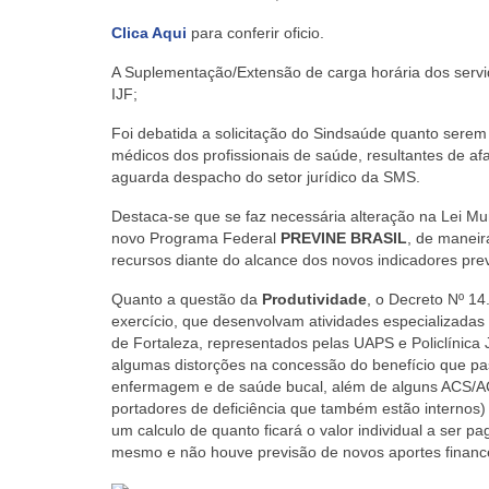
Clica Aqui
para conferir oficio.
A Suplementação/Extensão de carga horária dos serv
IJF;
Foi debatida a solicitação do Sindsaúde quanto sere
médicos dos profissionais de saúde, resultantes de a
aguarda despacho do setor jurídico da SMS.
Destaca-se que se faz necessária alteração na Lei M
novo Programa Federal
PREVINE BRASIL
, de maneir
recursos diante do alcance dos novos indicadores prev
Quanto a questão da
Produtividade
, o Decreto Nº 1
exercício, que desenvolvam atividades especializada
de Fortaleza, representados pelas UAPS e Policlínica
algumas distorções na concessão do benefício que pass
enfermagem e de saúde bucal, além de alguns ACS/A
portadores de deficiência que também estão internos
um calculo de quanto ficará o valor individual a ser p
mesmo e não houve previsão de novos aportes financ