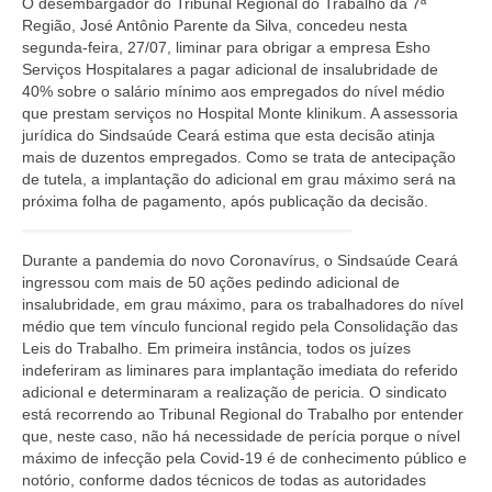
O desembargador do Tribunal Regional do Trabalho da 7ª
Região, José Antônio Parente da Silva, concedeu nesta
segunda-feira, 27/07, liminar para obrigar a empresa Esho
Serviços Hospitalares a pagar adicional de insalubridade de
40% sobre o salário mínimo aos empregados do nível médio
que prestam serviços no Hospital Monte klinikum. A assessoria
jurídica do Sindsaúde Ceará estima que esta decisão atinja
mais de duzentos empregados. Como se trata de antecipação
de tutela, a implantação do adicional em grau máximo será na
próxima folha de pagamento, após publicação da decisão.
Durante a pandemia do novo Coronavírus, o Sindsaúde Ceará
ingressou com mais de 50 ações pedindo adicional de
insalubridade, em grau máximo, para os trabalhadores do nível
médio que tem vínculo funcional regido pela Consolidação das
Leis do Trabalho. Em primeira instância, todos os juízes
indeferiram as liminares para implantação imediata do referido
adicional e determinaram a realização de pericia. O sindicato
está recorrendo ao Tribunal Regional do Trabalho por entender
que, neste caso, não há necessidade de perícia porque o nível
máximo de infecção pela Covid-19 é de conhecimento público e
notório, conforme dados técnicos de todas as autoridades