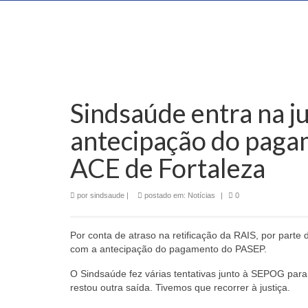
Sindsaúde entra na ju
antecipação do paga
ACE de Fortaleza
por
sindsaude
|
postado em:
Notícias
|
0
Por conta de atraso na retificação da RAIS, por part
com a antecipação do pagamento do PASEP.
O Sindsaúde fez várias tentativas junto à SEPOG par
restou outra saída. Tivemos que recorrer à justiça.