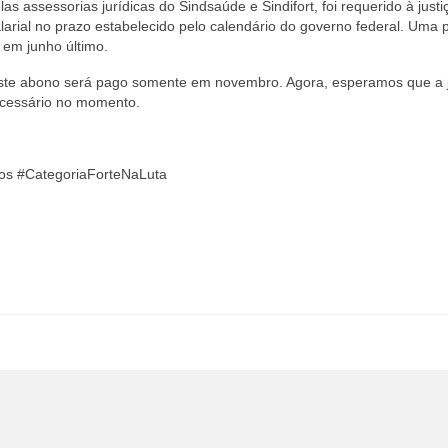
s assessorias jurídicas do Sindsaúde e Sindifort, foi requerido à justi
larial no prazo estabelecido pelo calendário do governo federal. Uma 
 em junho último.
, este abono será pago somente em novembro. Agora, esperamos que a j
necessário no momento.
 #CategoriaForteNaLuta