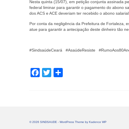
Nesta quinta (15/07), em petição conjunta assinada pela
federal liminar para garantir o pagamento do abono sa
dos ACS e ACE deveriam ter recebido o abono salarial
Por conta da negligência da Prefeitura de Fortaleza
atue para garantir a antecipação deste dinheiro tão 
#SindsaúdeCeará #AsaúdeResiste #RumoAos80Anos
Facebook
Twitter
Share
© 2026 SINDSAUDE - WordPress Theme by
Kadence WP