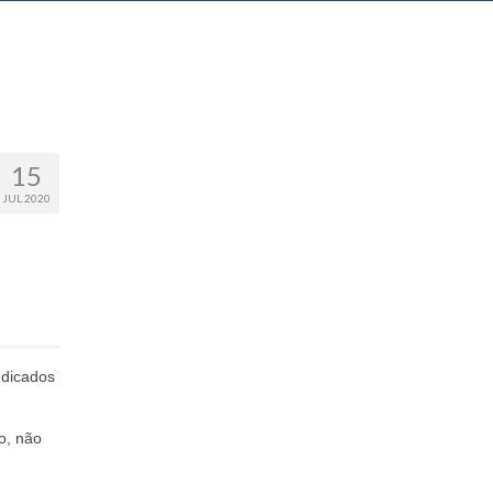
15
JUL 2020
udicados
o, não