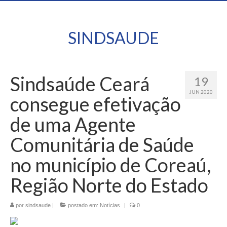
SINDSAUDE
Sindsaúde Ceará
19
JUN 2020
consegue efetivação
de uma Agente
Comunitária de Saúde
no município de Coreaú,
Região Norte do Estado
por
sindsaude
|
postado em:
Notícias
|
0