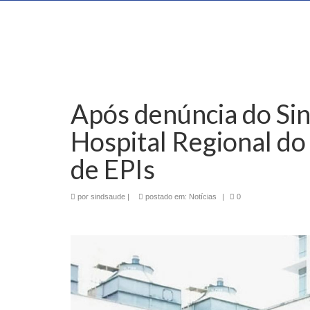
Após denúncia do Si
Hospital Regional do
de EPIs
por
sindsaude
|
postado em:
Notícias
|
0