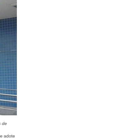
s de
ue adote