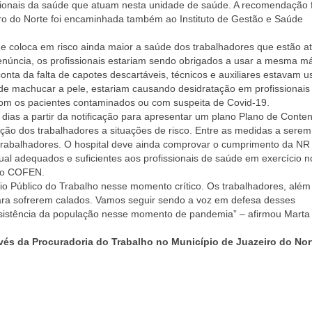
ssionais da saúde que atuam nesta unidade de saúde. A recomendação f
iro do Norte foi encaminhada também ao Instituto de Gestão e Saúde
 coloca em risco ainda maior a saúde dos trabalhadores que estão a
núncia, os profissionais estariam sendo obrigados a usar a mesma m
nta da falta de capotes descartáveis, técnicos e auxiliares estavam 
 de machucar a pele, estariam causando desidratação em profissionais
om os pacientes contaminados ou com suspeita de Covid-19.
 dias a partir da notificação para apresentar um plano Plano de Conte
ção dos trabalhadores a situações de risco. Entre as medidas a serem
e trabalhadores. O hospital deve ainda comprovar o cumprimento da NR
al adequados e suficientes aos profissionais de saúde em exercício n
 do COFEN.
io Público do Trabalho nesse momento crítico. Os trabalhadores, além
ara sofrerem calados. Vamos seguir sendo a voz em defesa desses
ssistência da população nesse momento de pandemia” – afirmou Marta
és da Procuradoria do Trabalho no Município de Juazeiro do Nor