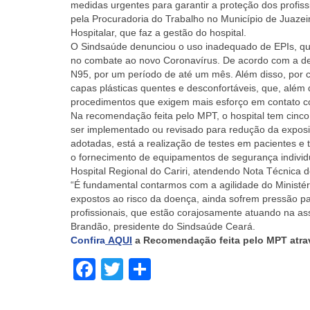
medidas urgentes para garantir a proteção dos profi
pela Procuradoria do Trabalho no Município de Juaze
Hospitalar, que faz a gestão do hospital.
O Sindsaúde denunciou o uso inadequado de EPIs, que
no combate ao novo Coronavírus. De acordo com a de
N95, por um período de até um mês. Além disso, por co
capas plásticas quentes e desconfortáveis, que, além
procedimentos que exigem mais esforço em contato c
Na recomendação feita pelo MPT, o hospital tem cinco
ser implementado ou revisado para redução da exposi
adotadas, está a realização de testes em pacientes 
o fornecimento de equipamentos de segurança individu
Hospital Regional do Cariri, atendendo Nota Técnica
“É fundamental contarmos com a agilidade do Ministér
expostos ao risco da doença, ainda sofrem pressão p
profissionais, que estão corajosamente atuando na a
Brandão, presidente do Sindsaúde Ceará.
Confira
AQUI
a Recomendação feita pelo MPT atrav
Facebook
Twitter
Share