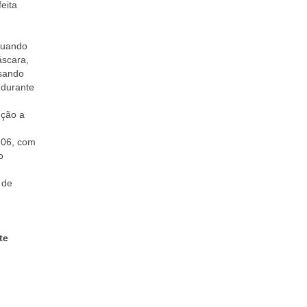
eita
tuando
áscara,
usando
 durante
nção a
 06, com
o
 de
te