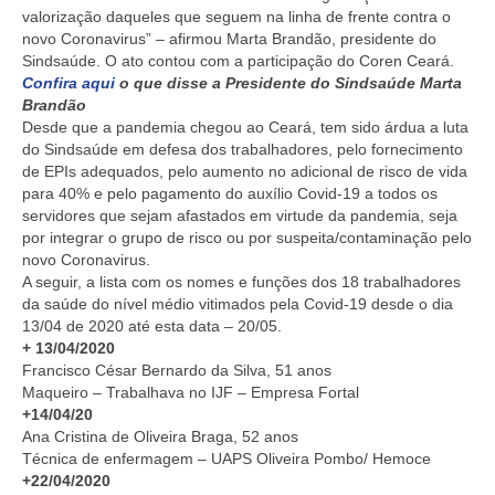
valorização daqueles que seguem na linha de frente contra o
novo Coronavirus” – afirmou Marta Brandão, presidente do
Sindsaúde. O ato contou com a participação do Coren Ceará.
Confira aqui
o que disse a Presidente do Sindsaúde Marta
Brandão
Desde que a pandemia chegou ao Ceará, tem sido árdua a luta
do Sindsaúde em defesa dos trabalhadores, pelo fornecimento
de EPIs adequados, pelo aumento no adicional de risco de vida
para 40% e pelo pagamento do auxílio Covid-19 a todos os
servidores que sejam afastados em virtude da pandemia, seja
por integrar o grupo de risco ou por suspeita/contaminação pelo
novo Coronavirus.
A seguir, a lista com os nomes e funções dos 18 trabalhadores
da saúde do nível médio vitimados pela Covid-19 desde o dia
13/04 de 2020 até esta data – 20/05.
+ 13/04/2020
Francisco César Bernardo da Silva, 51 anos
Maqueiro – Trabalhava no IJF – Empresa Fortal
+14/04/20
Ana Cristina de Oliveira Braga, 52 anos
Técnica de enfermagem – UAPS Oliveira Pombo/ Hemoce
+22/04/2020