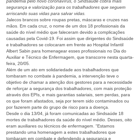
pandemia pelo novo coronavírus, o Sindsaúde cobra mais
segurança e valorização para os trabalhadores que seguem
arriscando suas vidas para salvar vidas.
Jalecos brancos sobre roupas pretas, máscaras e cruzes nas
mãos. Em cada cruz, o nome de um dos 18 profissionais da
saúde do nível médio que faleceram devido a complicações
causadas pela Covid-19. Foi assim que dirigentes do Sindsaúde
e trabalhadores se colocaram em frente ao Hospital Infantil
Albert Sabin para homenagear esses profissionais no Dia do
Auxiliar e Técnico de Enfermagem, que transcorre nesta quarta-
feira, 20/05.
Além de um ato em solidariedade aos trabalhadores que
tombaram no combate à pandemia, a intervenção teve o
objetivo de chamar a atenção dos gestores para a necessidade
de reforçar a segurança dos trabalhadores, com mais proteção
através dos EPIs, e mais garantias salariais, sem perdas, para
os que foram afastados, seja por terem sido contaminados ou
por fazerem parte do grupo de risco para a doença.
Desde o dia 13/04, já foram comunicadas ao Sindsaúde 18
mortes de trabalhadores da saúde do nível médio. Desses, oito
eram auxiliares ou técnicos de enfermagem. “Estamos
prestando uma homenagem a estes trabalhadores que
tombaram em combate e defendendo a segurança e