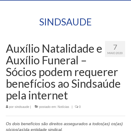
SINDSAUDE
Auxílio Natalidade e
7
MAIO 2020
Auxílio Funeral –
Sócios podem requerer
benefícios ao Sindsaúde
pela internet
por
sindsaude
|
postado em:
Notícias
|
0
Os dois benefícios são direitos assegurados a todos(as) os(as)
sócios(as)da entidade sindical.