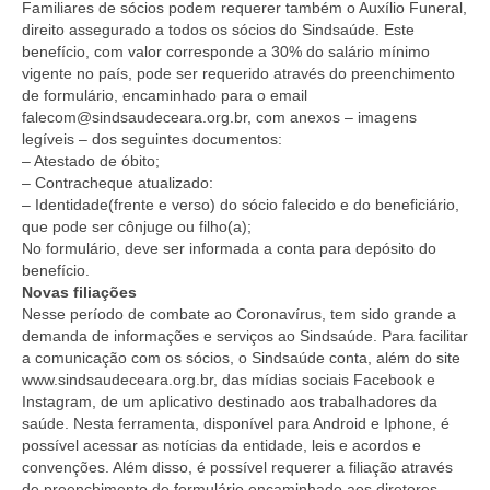
Familiares de sócios podem requerer também o Auxílio Funeral,
direito assegurado a todos os sócios do Sindsaúde. Este
benefício, com valor corresponde a 30% do salário mínimo
vigente no país, pode ser requerido através do preenchimento
de formulário, encaminhado para o email
falecom@sindsaudeceara.org.br, com anexos – imagens
legíveis – dos seguintes documentos:
– Atestado de óbito;
– Contracheque atualizado:
– Identidade(frente e verso) do sócio falecido e do beneficiário,
que pode ser cônjuge ou filho(a);
No formulário, deve ser informada a conta para depósito do
benefício.
Novas filiações
Nesse período de combate ao Coronavírus, tem sido grande a
demanda de informações e serviços ao Sindsaúde. Para facilitar
a comunicação com os sócios, o Sindsaúde conta, além do site
www.sindsaudeceara.org.br, das mídias sociais Facebook e
Instagram, de um aplicativo destinado aos trabalhadores da
saúde. Nesta ferramenta, disponível para Android e Iphone, é
possível acessar as notícias da entidade, leis e acordos e
convenções. Além disso, é possível requerer a filiação através
de preenchimento de formulário encaminhado aos diretores.