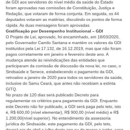
de GDI aos servidores do nível médio da saúde do Estado
foram aprovadas nas comissões de Constiituição, Justiça e
Redação, que votaram de forma conjunta. Em seguida, os 44
deputados votaram as matérias, discutindo os pontos de forma
rápida. As duas mensagens foram aprovadas.
Gratificação por Desempenho Institucional – GDI
O Projeto de Lei, aprovado, foi encaminhado, em 18/03/2020,
pelo Governador Camilo Santana e mantém os valores da GDI
instituídos pela Lei 17.132, de 16.12.2019, mas que não foram
pagos corretamente em janeiro e fevereiro deste ano. A
mudança atende às reivindicações das entidades que
participaram da comissão de discussão da nova lei, no caso, o
Sindsaúde e Senece, estabelecendo o pagamento da GDI,
retroativo a janeiro de 2020 para todos os servidores da saúde,
inclusive do Samu Ceará, que antes não recebiam a extinta
GITQ.
No prazo de 120 dias será publicado Decreto para
regulamentar os critérios para pagamento da GDI. Enquanto
este Decreto não for publicado, a GDI será paga pelo teto, isto
é, R$ 600,00 (nível elementar), R$ 900,00 (nível médio) e R$
1.200,00(nível superior). No entendimento da assessoria
jurídica do Sindsaúde, este pagamento da GDI, pelo teto,
deverá ser de abril a julho deste ano ou de março a junho, caso