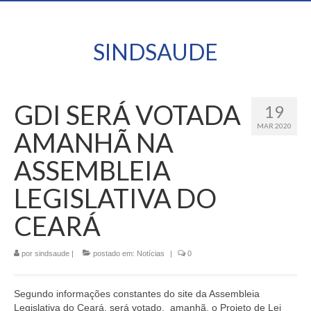
SINDSAUDE
GDI SERÁ VOTADA
19
MAR 2020
AMANHÃ NA
ASSEMBLEIA
LEGISLATIVA DO
CEARÁ
por
sindsaude
|
postado em:
Notícias
|
0
Segundo informações constantes do site da Assembleia
Legislativa do Ceará, será votado, amanhã, o Projeto de Lei