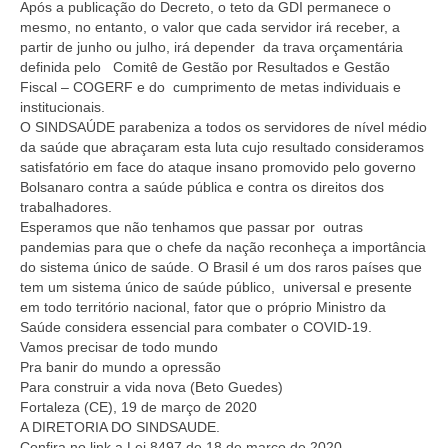
Após a publicação do Decreto, o teto da GDI permanece o
mesmo, no entanto, o valor que cada servidor irá receber, a
partir de junho ou julho, irá depender da trava orçamentária
definida pelo Comitê de Gestão por Resultados e Gestão
Fiscal – COGERF e do cumprimento de metas individuais e
institucionais.
O SINDSAÚDE parabeniza a todos os servidores de nível médio
da saúde que abraçaram esta luta cujo resultado consideramos
satisfatório em face do ataque insano promovido pelo governo
Bolsanaro contra a saúde pública e contra os direitos dos
trabalhadores.
Esperamos que não tenhamos que passar por outras
pandemias para que o chefe da nação reconheça a importância
do sistema único de saúde. O Brasil é um dos raros países que
tem um sistema único de saúde público, universal e presente
em todo território nacional, fator que o próprio Ministro da
Saúde considera essencial para combater o COVID-19.
Vamos precisar de todo mundo
Pra banir do mundo a opressão
Para construir a vida nova (Beto Guedes)
Fortaleza (CE), 19 de março de 2020
A DIRETORIA DO SINDSAUDE.
Confira no link a Lei 8497 de 18 de março de 2020.