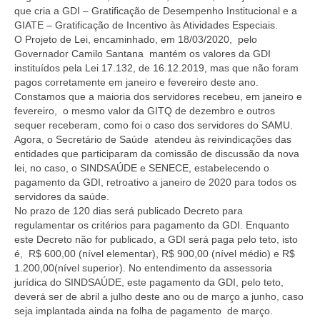
que cria a GDI – Gratificação de Desempenho Institucional e a
GIATE – Gratificação de Incentivo às Atividades Especiais.
O Projeto de Lei, encaminhado, em 18/03/2020, pelo
Governador Camilo Santana mantém os valores da GDI
instituídos pela Lei 17.132, de 16.12.2019, mas que não foram
pagos corretamente em janeiro e fevereiro deste ano.
Constamos que a maioria dos servidores recebeu, em janeiro e
fevereiro, o mesmo valor da GITQ de dezembro e outros
sequer receberam, como foi o caso dos servidores do SAMU.
Agora, o Secretário de Saúde atendeu às reivindicações das
entidades que participaram da comissão de discussão da nova
lei, no caso, o SINDSAÚDE e SENECE, estabelecendo o
pagamento da GDI, retroativo a janeiro de 2020 para todos os
servidores da saúde.
No prazo de 120 dias será publicado Decreto para
regulamentar os critérios para pagamento da GDI. Enquanto
este Decreto não for publicado, a GDI será paga pelo teto, isto
é, R$ 600,00 (nível elementar), R$ 900,00 (nível médio) e R$
1.200,00(nível superior). No entendimento da assessoria
jurídica do SINDSAÚDE, este pagamento da GDI, pelo teto,
deverá ser de abril a julho deste ano ou de março a junho, caso
seja implantada ainda na folha de pagamento de março.