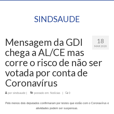
SINDSAUDE
Mensagem da GDI
18
MAR 2020
chega a AL/CE mas
corre o risco de não ser
votada por conta de
Coronavírus
por
sindsaude
|
postado em:
Notícias
|
0
Pelo menos dois deputados confirmaram por testes que estão com o Coronavírus e
ativiidades podem ser suspensas.