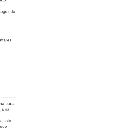
erto
seguindo
ntares:
na para,
 já na
ajuste
 que