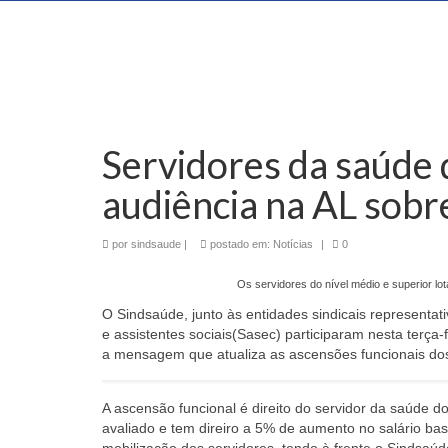
Servidores da saúde 
audiência na AL sobr
por
sindsaude
|
postado em:
Notícias
|
0
Os servidores do nível médio e superior l
O Sindsaúde, junto às entidades sindicais representat
e assistentes sociais(Sasec) participaram nesta terça-
a mensagem que atualiza as ascensões funcionais dos
A ascensão funcional é direito do servidor da saúde do
avaliado e tem direiro a 5% de aumento no salário bas