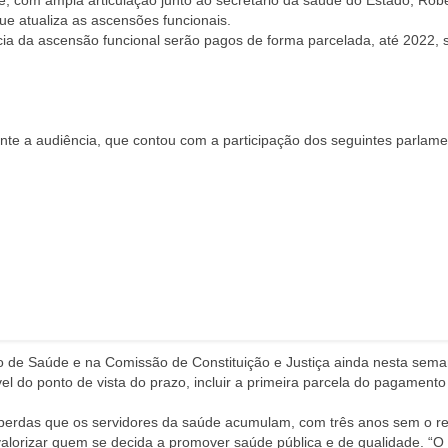
e, com ampla articulação junto ao secretário da saúde do Estado, Rob
 atualiza as ascensões funcionais.
a da ascensão funcional serão pagos de forma parcelada, até 2022, 
ante a audiência, que contou com a participação dos seguintes parlame
ão de Saúde e na Comissão de Constituição e Justiça ainda nesta sema
vel do ponto de vista do prazo, incluir a primeira parcela do pagamento
 perdas que os servidores da saúde acumulam, com três anos sem o re
e valorizar quem se decida a promover saúde pública e de qualidade. “O