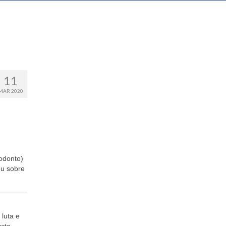
11
MAR 2020
iodonto)
eu sobre
luta e