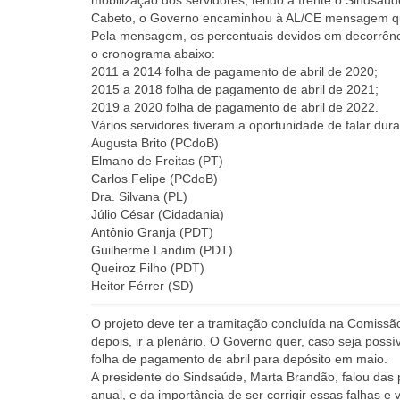
mobilização dos servidores, tendo à frente o Sindsaúd
Cabeto, o Governo encaminhou à AL/CE mensagem que
Pela mensagem, os percentuais devidos em decorrênci
o cronograma abaixo:
2011 a 2014 folha de pagamento de abril de 2020;
2015 a 2018 folha de pagamento de abril de 2021;
2019 a 2020 folha de pagamento de abril de 2022.
Vários servidores tiveram a oportunidade de falar dur
Augusta Brito (PCdoB)
Elmano de Freitas (PT)
Carlos Felipe (PCdoB)
Dra. Silvana (PL)
Júlio César (Cidadania)
Antônio Granja (PDT)
Guilherme Landim (PDT)
Queiroz Filho (PDT)
Heitor Férrer (SD)
O projeto deve ter a tramitação concluída na Comiss
depois, ir a plenário. O Governo quer, caso seja possí
folha de pagamento de abril para depósito em maio.
A presidente do Sindsaúde, Marta Brandão, falou das
anual, e da importância de ser corrigir essas falhas 