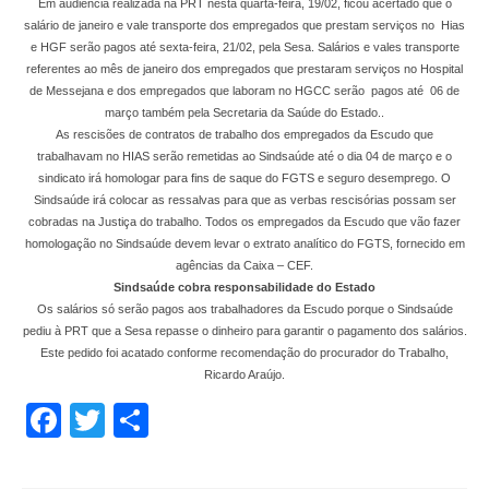
Em audiência realizada na PRT nesta quarta-feira, 19/02, ficou acertado que o
salário de janeiro e vale transporte dos empregados que prestam serviços no Hias
e HGF serão pagos até sexta-feira, 21/02, pela Sesa. Salários e vales transporte
referentes ao mês de janeiro dos empregados que prestaram serviços no Hospital
de Messejana e dos empregados que laboram no HGCC serão pagos até 06 de
março também pela Secretaria da Saúde do Estado..
As rescisões de contratos de trabalho dos empregados da Escudo que
trabalhavam no HIAS serão remetidas ao Sindsaúde até o dia 04 de março e o
sindicato irá homologar para fins de saque do FGTS e seguro desemprego. O
Sindsaúde irá colocar as ressalvas para que as verbas rescisórias possam ser
cobradas na Justiça do trabalho. Todos os empregados da Escudo que vão fazer
homologação no Sindsaúde devem levar o extrato analítico do FGTS, fornecido em
agências da Caixa – CEF.
Sindsaúde cobra responsabilidade do Estado
Os salários só serão pagos aos trabalhadores da Escudo porque o Sindsaúde
pediu à PRT que a Sesa repasse o dinheiro para garantir o pagamento dos salários.
Este pedido foi acatado conforme recomendação do procurador do Trabalho,
Ricardo Araújo.
Facebook
Twitter
Share