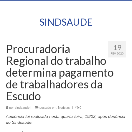
SINDSAUDE
Procuradoria
19
FEV 2020
Regional do trabalho
determina pagamento
de trabalhadores da
Escudo
por
sindsaude
|
postado em:
Notícias
|
0
Audiência foi realizada nesta quarta-feira, 19/02, após denúncia
do Sindsaúde.